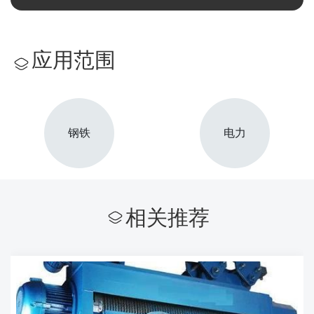
应用范围
钢铁
电力
相关推荐