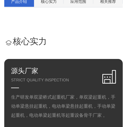
产品介绍
核心实力
应用范围
相关推荐
核心实力
源头厂家
STRICT QUALITY INSPECTION
生产研发单双梁桥式起重机厂家，单双梁起重机，手
动单梁悬挂起重机，电动单梁悬挂起重机，手动单梁
起重机，电动单梁起重机等起重设备骨干厂家 。