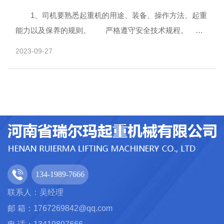
1、司机要熟悉起重机的用途、装备、操作方法、起重
能力以及保养的规则。 严格遵守安全技术规程。
2、起重机开始操作前必须在总开关断开的情况下进行起重
2023-09-27
机检查......
134-1989-7666
联系人：吴经理
邮 箱：1767269842@qq.com