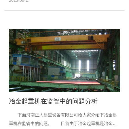
2023-09-27
成，还有大......
冶金起重机在监管中的问题分析
下面河南正大起重设备有限公司给大家介绍下冶金起
重机在监管中的问题。 目前由于冶金起重机是冶金行