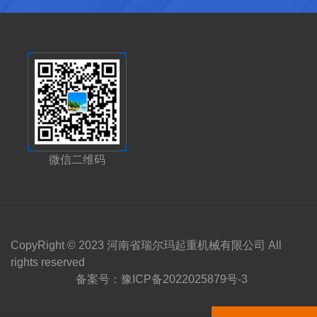
微信二维码
CopyRight © 2023 河南省瑞尔玛起重机械有限公司 All
rights reserved
备案号：
豫ICP备2022025879号-3